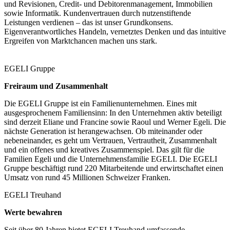
und Revisionen, Credit- und Debitorenmanagement, Immobilien
sowie Informatik. Kundenvertrauen durch nutzenstiftende
Leistungen verdienen – das ist unser Grundkonsens.
Eigenverantwortliches Handeln, vernetztes Denken und das intuitive
Ergreifen von Marktchancen machen uns stark.
EGELI Gruppe
Freiraum und Zusammenhalt
Die EGELI Gruppe ist ein Familienunternehmen. Eines mit
ausgesprochenem Familiensinn: In den Unternehmen aktiv beteiligt
sind derzeit Eliane und Francine sowie Raoul und Werner Egeli. Die
nächste Generation ist herangewachsen. Ob miteinander oder
nebeneinander, es geht um Vertrauen, Vertrautheit, Zusammenhalt
und ein offenes und kreatives Zusammenspiel. Das gilt für die
Familien Egeli und die Unternehmensfamilie EGELI. Die EGELI
Gruppe beschäftigt rund 220 Mitarbeitende und erwirtschaftet einen
Umsatz von rund 45 Millionen Schweizer Franken.
EGELI Treuhand
Werte bewahren
Seit über 80 Jahren bietet EGELI Treuhand umfassende