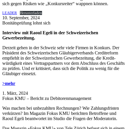
sich gegen Risiken wie „Konkursreiter“ wappnen können.
LEADER
Herunterladen
10. September, 2024
Bonitätsprüfung lohnt sich
Interview mit Raoul Egeli in der Schweizerischen
Gewerbezeitung.
Derzeit gehen in der Schweiz sehr viele Firmen in Konkurs. Der
Präsident des Schweizerischen Gläubigerverbands Creditreform
empfiehlt in der Schweizerischen Gewerbezeitung, die Kredit­
würdigkeit eines Vertragspartners vor dem Abschluss des Geschäfts
zu prüfen. Und er kri­ti­siert, dass sich die Politik zu wenig für die
Gläubiger einsetzt.
>mehr
1. März, 2024
Fokus KMU – Bericht zu Debitorenmanagement
Was machen bei unbezahlten Rechnungen? Wie Zahlungsfristen
verkürzen? Im Magazin Fokus KMU berichten Betroffene und
Raoul Egeli beantwortet im Studio die Fragen der Moderatorin.
Das Magazin «Fokus KMU» von Tele Zürich befasst sich in einem