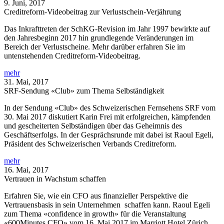
9. Juni, 2017
Creditreform-Videobeitrag zur Verlustschein-Verjährung
Das Inkrafttreten der SchKG-Revision im Jahr 1997 bewirkte auf
den Jahresbeginn 2017 hin grundlegende Veränderungen im
Bereich der Verlustscheine. Mehr darüber erfahren Sie im
untenstehenden Creditreform-Videobeitrag.
mehr
31. Mai, 2017
SRF-Sendung «Club» zum Thema Selbständigkeit
In der Sendung «Club» des Schweizerischen Fernsehens SRF vom
30. Mai 2017 diskutiert Karin Frei mit erfolgreichen, kämpfenden
und gescheiterten Selbständigen über das Geheimnis des
Geschäftserfolgs. In der Gesprächsrunde mit dabei ist Raoul Egeli,
Präsident des Schweizerischen Verbands Creditreform.
mehr
16. Mai, 2017
Vertrauen in Wachstum schaffen
Erfahren Sie, wie ein CFO aus finanzieller Perspektive die
Vertrauensbasis in sein Unternehmen schaffen kann. Raoul Egeli
zum Thema «confidence in growth» für die Veranstaltung
«600Minutes CFO» vom 16. Mai 2017 im Marriott Hotel Zürich.