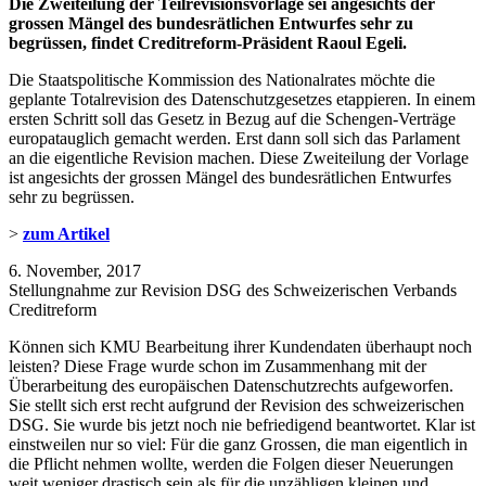
Die Zweiteilung der Teilrevisionsvorlage sei angesichts der
grossen Mängel des bundesrätlichen Entwurfes sehr zu
begrüssen, findet Creditreform-Präsident Raoul Egeli.
Die Staatspolitische Kommission des Nationalrates möchte die
geplante Totalrevision des Datenschutzgesetzes etappieren. In einem
ersten Schritt soll das Gesetz in Bezug auf die Schengen-Verträge
europatauglich gemacht werden. Erst dann soll sich das Parlament
an die eigentliche Revision machen. Diese Zweiteilung der Vorlage
ist angesichts der grossen Mängel des bundesrätlichen Entwurfes
sehr zu begrüssen.
>
zum Artikel
6. November, 2017
Stellungnahme zur Revision DSG des Schweizerischen Verbands
Creditreform
Können sich KMU Bearbeitung ihrer Kundendaten überhaupt noch
leisten? Diese Frage wurde schon im Zusammenhang mit der
Überarbeitung des europäischen Datenschutzrechts aufgeworfen.
Sie stellt sich erst recht aufgrund der Revision des schweizerischen
DSG. Sie wurde bis jetzt noch nie befriedigend beantwortet. Klar ist
einstweilen nur so viel: Für die ganz Grossen, die man eigentlich in
die Pflicht nehmen wollte, werden die Folgen dieser Neuerungen
weit weniger drastisch sein als für die unzähligen kleinen und